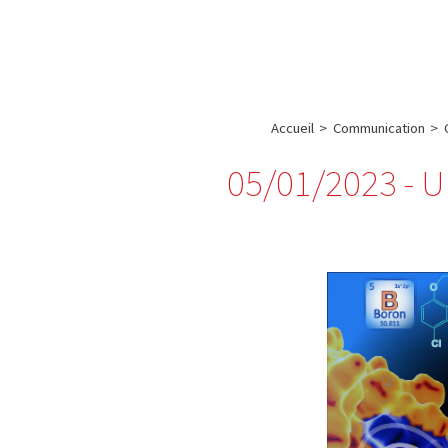
A propos de l’IBS
Recherch
IBS
-
INSTITUT
Accueil
>
Communication
>
DE
05/01/2023 -
BIOLOGIE
STRUCTURALE
-
GRENOBLE
/
FRANCE