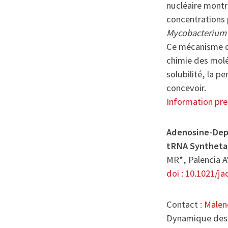
nucléaire montr
concentrations 
Mycobacterium 
Ce mécanisme d
chimie des molé
solubilité, la p
concevoir.
Information pre
Adenosine-Dep
tRNA Syntheta
MR*, Palencia A
doi : 10.1021/j
Contact :
Malen
Dynamique des 