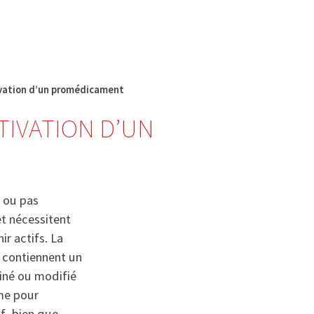
English
français
Rechercher :
ivation d’un promédicament
TIVATION D’UN
 ou pas
t nécessitent
r actifs. La
 contiennent un
iné ou modifié
me pour
f, bien que