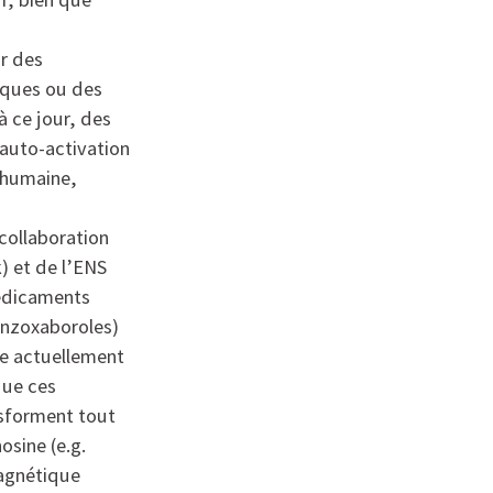
ar des
riques ou des
à ce jour, des
auto-activation
 humaine,
collaboration
) et de l’ENS
édicaments
enzoxaboroles)
ue actuellement
que ces
nsforment tout
sine (e.g.
magnétique