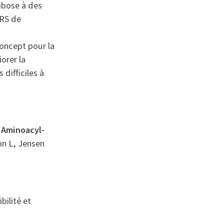
ibose à des
uRS de
oncept pour la
orer la
difficiles à
 Aminoacyl-
n L, Jensen
bilité et