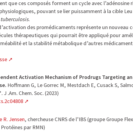
ent que ces composés forment un cycle avec l’adénosine r
physiologiques, pouvant se lier puissamment à la cible Le
tuberculosis
.
’activation des promédicaments représente un nouveau c
cules thérapeutiques qui pourrait être appliqué pour améli
erméabilité et la stabilité métabolique d’autres médicaments 
sse
endent Activation Mechanism of Prodrugs Targeting an
se.
Hoffmann G, Le Gorrec M, Mestdach E, Cusack S, Salmo
*. J .Am. Chem. Soc. (2023)
acs.2c04808
e R. Jensen
, chercheuse CNRS de l’IBS (groupe Groupe Flexi
Protéines par RMN)