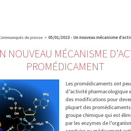
e
Plateau technique
Communication
Emploi & formation
Communiqués de presse
>
05/01/2023 - Un nouveau mécanisme d’act
 UN NOUVEAU MÉCANISME D’AC
PROMÉDICAMENT
Les promédicaments ont peu
d’activité pharmacologique e
des modifications pour deveni
plupart des promédicaments
groupe chimique qui est élim
par les enzymes de l’organis
conduire au médicament acti