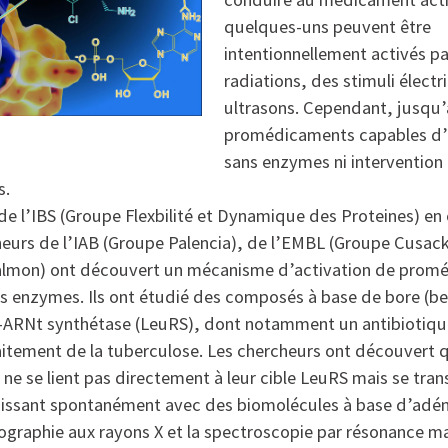
quelques-uns peuvent être
intentionnellement activés p
radiations, des stimuli élect
ultrasons. Cependant, jusqu’
promédicaments capables d’
sans enzymes ni intervention
s.
de l’IBS (Groupe Flexbilité et Dynamique des Proteines) en 
eurs de l’IAB (Groupe Palencia), de l’EMBL (Groupe Cusack
almon) ont découvert un mécanisme d’activation de prom
 enzymes. Ils ont étudié des composés à base de bore (b
yl-ARNt synthétase (LeuRS), dont notamment un antibiotiq
raitement de la tuberculose. Les chercheurs ont découvert 
ne se lient pas directement à leur cible LeuRS mais se tra
issant spontanément avec des biomolécules à base d’adéno
llographie aux rayons X et la spectroscopie par résonance 