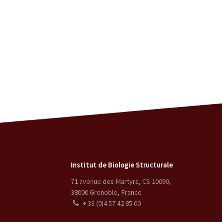
Institut de Biologie Structurale
71 avenue des Martyrs, CS 10090
,
38000
Grenoble
,
France
+ 33 (0)4 57 42 85 00