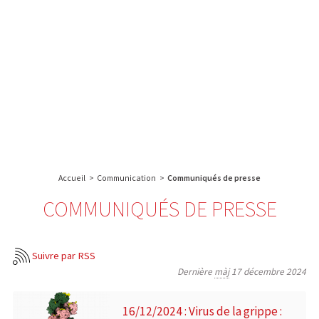
A propos de l’IBS
Recherche
IBS
Plateau technique
-
English
français
INSTITUT
Communication
DE
Emploi & formation
BIOLOGIE
STRUCTURALE
Rechercher :
-
GRENOBLE
Accueil
>
Communication
>
Communiqués de presse
/
FRANCE
COMMUNIQUÉS DE PRESSE
Suivre par RSS
Dernière
màj
17 décembre 2024
16/12/2024 : Virus de la grippe :