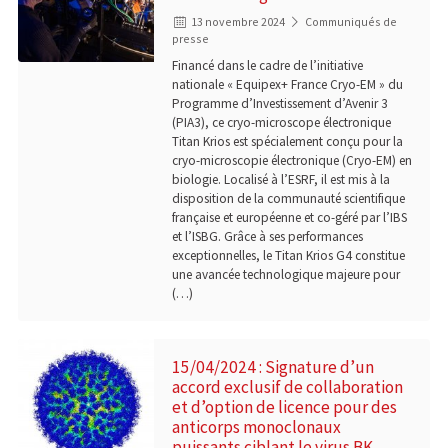
13 novembre 2024
Communiqués de
presse
Financé dans le cadre de l’initiative
nationale « Equipex+ France Cryo-EM » du
Programme d’Investissement d’Avenir 3
(PIA3), ce cryo-microscope électronique
Titan Krios est spécialement conçu pour la
cryo-microscopie électronique (Cryo-EM) en
biologie. Localisé à l’ESRF, il est mis à la
disposition de la communauté scientifique
française et européenne et co-géré par l’IBS
et l’ISBG. Grâce à ses performances
exceptionnelles, le Titan Krios G4 constitue
une avancée technologique majeure pour
(…)
15/04/2024 : Signature d’un
accord exclusif de collaboration
et d’option de licence pour des
anticorps monoclonaux
puissants ciblant le virus BK,