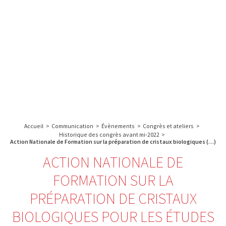
A propos de l’IBS
Recherche
IBS
Plateau technique
-
English
français
INSTITUT
Communication
DE
Emploi & formation
BIOLOGIE
STRUCTURALE
Rechercher :
-
GRENOBLE
Accueil
>
Communication
>
Évènements
>
Congrès et ateliers
>
/
Historique des congrès avant mi-2022
>
FRANCE
Action Nationale de Formation sur la préparation de cristaux biologiques (…)
ACTION NATIONALE DE
FORMATION SUR LA
PRÉPARATION DE CRISTAUX
BIOLOGIQUES POUR LES ÉTUDES