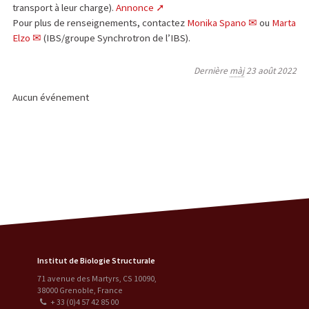
transport à leur charge).
Annonce
Pour plus de renseignements, contactez
Monika Spano
ou
Marta
Elzo
(IBS/groupe Synchrotron de l’IBS).
Dernière
màj
23 août 2022
Aucun événement
Institut de Biologie Structurale
71 avenue des Martyrs, CS 10090
,
38000
Grenoble
,
France
+ 33 (0)4 57 42 85 00