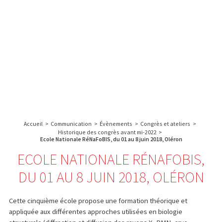
A propos de l’IBS
Recherche
IBS
Plateau technique
-
English
français
INSTITUT
Communication
DE
Emploi & formation
BIOLOGIE
STRUCTURALE
Rechercher :
-
GRENOBLE
Accueil
>
Communication
>
Évènements
>
Congrès et ateliers
>
/
Historique des congrès avant mi-2022
>
FRANCE
Ecole Nationale RéNaFoBIS, du 01 au 8 juin 2018, Oléron
ECOLE NATIONALE RÉNAFOBIS,
DU 01 AU 8 JUIN 2018, OLÉRON
Cette cinquième école propose une formation théorique et
appliquée aux différentes approches utilisées en biologie