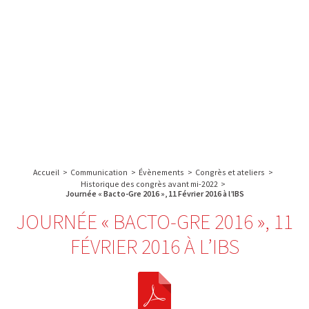
A propos de l’IBS
Recherche
IBS
Plateau technique
-
English
français
INSTITUT
Communication
DE
Emploi & formation
BIOLOGIE
STRUCTURALE
Rechercher :
-
GRENOBLE
Accueil
>
Communication
>
Évènements
>
Congrès et ateliers
>
/
Historique des congrès avant mi-2022
>
FRANCE
Journée « Bacto-Gre 2016 », 11 Février 2016 à l’IBS
JOURNÉE « BACTO-GRE 2016 », 11
FÉVRIER 2016 À L’IBS