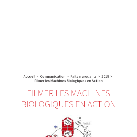
A propos de l’IBS
Recherche
IBS
Plateau technique
-
English
français
INSTITUT
Communication
DE
Emploi & formation
BIOLOGIE
STRUCTURALE
Rechercher :
-
GRENOBLE
Accueil
>
Communication
>
Faits marquants
>
2018
>
/
Filmer les Machines Biologiques en Action
FRANCE
FILMER LES MACHINES
BIOLOGIQUES EN ACTION