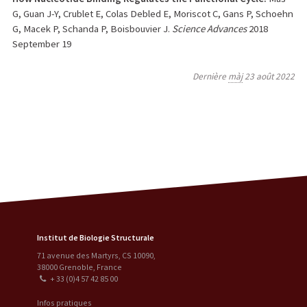
G, Guan J-Y, Crublet E, Colas Debled E, Moriscot C, Gans P, Schoehn
G, Macek P, Schanda P, Boisbouvier J.
Science Advances
2018
September 19
Dernière
màj
23 août 2022
Institut de Biologie Structurale
71 avenue des Martyrs, CS 10090
,
38000
Grenoble
,
France
+ 33 (0)4 57 42 85 00
Infos pratiques