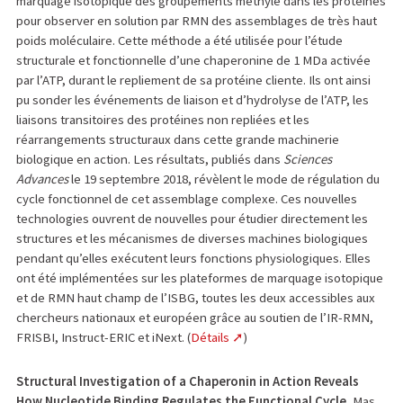
marquage isotopique des groupements méthyle dans les protéines
pour observer en solution par RMN des assemblages de très haut
poids moléculaire. Cette méthode a été utilisée pour l’étude
structurale et fonctionnelle d’une chaperonine de 1 MDa activée
par l’ATP, durant le repliement de sa protéine cliente. Ils ont ainsi
pu sonder les événements de liaison et d’hydrolyse de l’ATP, les
liaisons transitoires des protéines non repliées et les
réarrangements structuraux dans cette grande machinerie
biologique en action. Les résultats, publiés dans
Sciences
Advances
le 19 septembre 2018, révèlent le mode de régulation du
cycle fonctionnel de cet assemblage complexe. Ces nouvelles
technologies ouvrent de nouvelles pour étudier directement les
structures et les mécanismes de diverses machines biologiques
pendant qu’elles exécutent leurs fonctions physiologiques. Elles
ont été implémentées sur les plateformes de marquage isotopique
et de RMN haut champ de l’ISBG, toutes les deux accessibles aux
chercheurs nationaux et européen grâce au soutien de l’IR-RMN,
FRISBI, Instruct-ERIC et iNext. (
Détails
)
Structural Investigation of a Chaperonin in Action Reveals
How Nucleotide Binding Regulates the Functional Cycle.
Mas