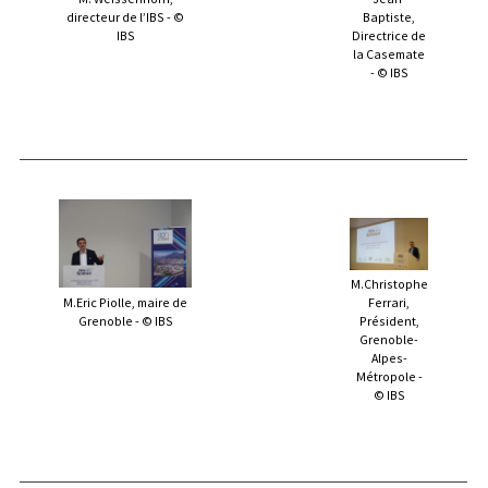
directeur de l’IBS - ©
Baptiste,
IBS
Directrice de
la Casemate
- © IBS
M.Christophe
M.Eric Piolle, maire de
Ferrari,
Grenoble - © IBS
Président,
Grenoble-
Alpes-
Métropole -
© IBS