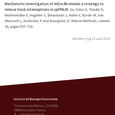
Mechanistic investigation of mEos4b reveals a strategy to
reduce track interruptions in sptPALM.
De Zitter E, Thédié D,
Mönkemöller V, Hugelier S, Beaudouin J, Adam V, Byrdin M, Van
Meervelt L, Dedecker P and Bourgeois D.
Nature Methods
; volume
16, pages707–710.
Dernière
màj
23 août 2022
Institut de Biologie Structurale
71 avenue des Martyrs, CS 10090
,
38000
Grenoble
,
France
+ 33 (0)4 57 42 85 00