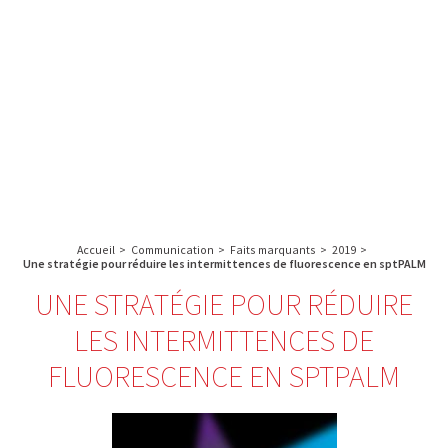
A propos de l’IBS
Recherche
IBS
Plateau technique
-
English
français
INSTITUT
Communication
DE
Emploi & formation
BIOLOGIE
STRUCTURALE
Rechercher :
-
GRENOBLE
Accueil
>
Communication
>
Faits marquants
>
2019
>
/
Une stratégie pour réduire les intermittences de fluorescence en sptPALM
FRANCE
UNE STRATÉGIE POUR RÉDUIRE
LES INTERMITTENCES DE
FLUORESCENCE EN SPTPALM