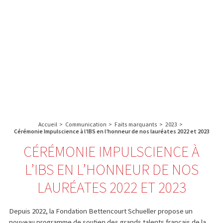
A propos de l’IBS
Recherche
IBS
Plateau technique
-
English
français
INSTITUT
Communication
DE
Emploi & formation
BIOLOGIE
STRUCTURALE
Rechercher :
-
GRENOBLE
Accueil
>
Communication
>
Faits marquants
>
2023
>
/
Cérémonie Impulscience à l’IBS en l’honneur de nos lauréates 2022 et 2023
FRANCE
CÉRÉMONIE IMPULSCIENCE À
L’IBS EN L’HONNEUR DE NOS
LAURÉATES 2022 ET 2023
Depuis 2022, la Fondation Bettencourt Schueller propose un
nouveau programme de soutien des grands talents français de la