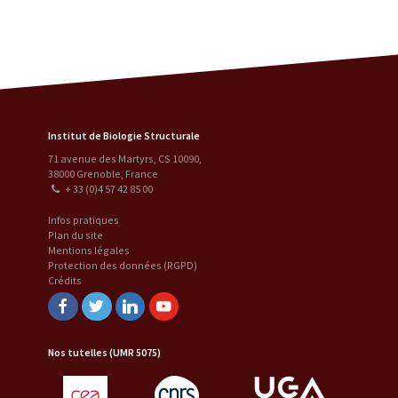
Institut de Biologie Structurale
71 avenue des Martyrs, CS 10090
,
38000
Grenoble
,
France
+ 33 (0)4 57 42 85 00
Infos pratiques
Plan du site
Mentions légales
Protection des données (RGPD)
Crédits
Facebook
Twitter
Linkedin
Youtube
Nos tutelles (UMR 5075)