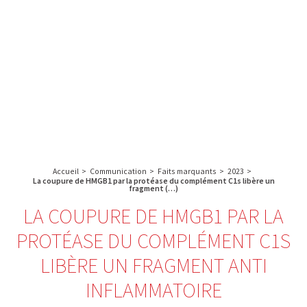
A propos de l’IBS
Recherche
IBS
Plateau technique
-
English
français
INSTITUT
Communication
DE
Emploi & formation
BIOLOGIE
STRUCTURALE
Rechercher :
-
GRENOBLE
Accueil
>
Communication
>
Faits marquants
>
2023
>
/
La coupure de HMGB1 par la protéase du complément C1s libère un
fragment (…)
FRANCE
LA COUPURE DE HMGB1 PAR LA
PROTÉASE DU COMPLÉMENT C1S
LIBÈRE UN FRAGMENT ANTI
INFLAMMATOIRE