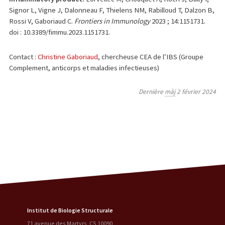
Signor L, Vigne J, Dalonneau F, Thielens NM, Rabilloud T, Dalzon B,
Rossi V, Gaboriaud C.
Frontiers in Immunology
2023 ; 14:1151731.
doi : 10.3389/fimmu.2023.1151731.
Contact :
Christine Gaboriaud
, chercheuse CEA de l’IBS (Groupe
Complement, anticorps et maladies infectieuses)
Dernière
màj
2 février 2024
Institut de Biologie Structurale
71 avenue des Martyrs, CS 10090
,