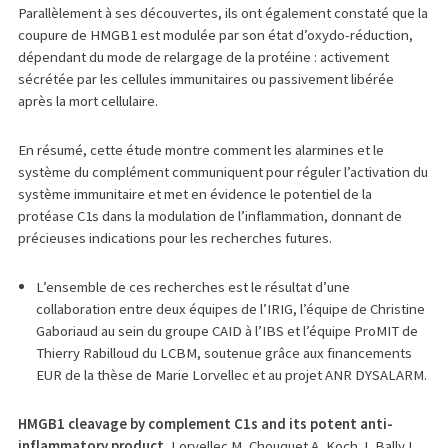
Parallèlement à ses découvertes, ils ont également constaté que la
coupure de HMGB1 est modulée par son état d’oxydo-réduction,
dépendant du mode de relargage de la protéine : activement
sécrétée par les cellules immunitaires ou passivement libérée
après la mort cellulaire.
En résumé, cette étude montre comment les alarmines et le
système du complément communiquent pour réguler l’activation du
système immunitaire et met en évidence le potentiel de la
protéase C1s dans la modulation de l’inflammation, donnant de
précieuses indications pour les recherches futures.
L’ensemble de ces recherches est le résultat d’une
collaboration entre deux équipes de l’IRIG, l’équipe de Christine
Gaboriaud au sein du groupe CAID à l’IBS et l’équipe ProMIT de
Thierry Rabilloud du LCBM, soutenue grâce aux financements
EUR de la thèse de Marie Lorvellec et au projet ANR DYSALARM.
HMGB1 cleavage by complement C1s and its potent anti-
inflammatory product.
Lorvellec M, Chouquet A, Koch J, Bally I,