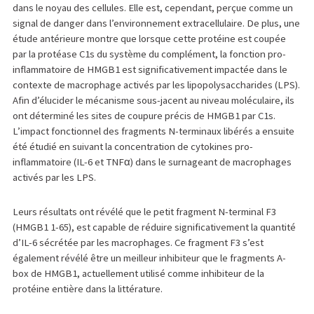
dans le noyau des cellules. Elle est, cependant, perçue comme un
signal de danger dans l’environnement extracellulaire. De plus, une
étude antérieure montre que lorsque cette protéine est coupée
par la protéase C1s du système du complément, la fonction pro-
inflammatoire de HMGB1 est significativement impactée dans le
contexte de macrophage activés par les lipopolysaccharides (LPS).
Afin d’élucider le mécanisme sous-jacent au niveau moléculaire, ils
ont déterminé les sites de coupure précis de HMGB1 par C1s.
L’impact fonctionnel des fragments N-terminaux libérés a ensuite
été étudié en suivant la concentration de cytokines pro-
inflammatoire (IL-6 et TNFα) dans le surnageant de macrophages
activés par les LPS.
Leurs résultats ont révélé que le petit fragment N-terminal F3
(HMGB1 1-65), est capable de réduire significativement la quantité
d’IL-6 sécrétée par les macrophages. Ce fragment F3 s’est
également révélé être un meilleur inhibiteur que le fragments A-
box de HMGB1, actuellement utilisé comme inhibiteur de la
protéine entière dans la littérature.