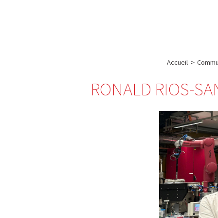
A propos de l’IBS
Recherch
IBS
-
INSTITUT
Accueil
>
Commun
DE
RONALD RIOS-SA
BIOLOGIE
STRUCTURALE
-
GRENOBLE
/
FRANCE