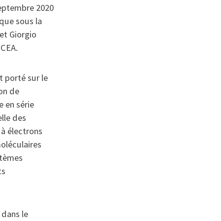
 septembre 2020
que sous la
et Giorgio
 CEA.
 porté sur le
on de
e en série
lle des
 à électrons
oléculaires
stèmes
ts
 dans le