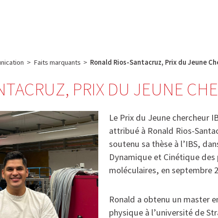
e
Plateau technique
Communication
Emploi & formation
ication
>
Faits marquants
>
Ronald Rios-Santacruz, Prix du Jeune Ch
NTACRUZ, PRIX DU JEUNE CHE
Le Prix du Jeune chercheur I
attribué à Ronald Rios-Santac
soutenu sa thèse à l’IBS, dan
Dynamique et Cinétique des
moléculaires, en septembre 2
Ronald a obtenu un master e
physique à l’université de St