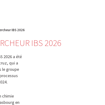
English
français
Rechercher :
ercheur IBS 2026
RCHEUR IBS 2026
BS 2026 a été
ruz, qui a
s le groupe
 processus
024.
n chimie
rasbourg en