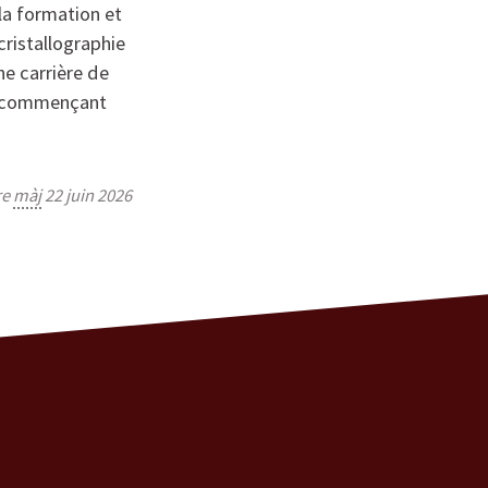
la formation et
ristallographie
ne carrière de
en commençant
re
màj
22 juin 2026