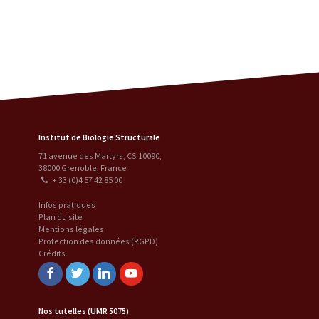
Institut de Biologie Structurale
71 avenue des Martyrs, CS 10090
,
38000
Grenoble
,
France
+ 33 (0)4 57 42 85 00
Infos pratiques
Plan du site
Mentions légales
Protection des données (RGPD)
Crédits
Facebook
Twitter
Linkedin
Youtube
Nos tutelles (UMR 5075)