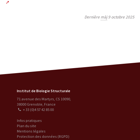
Dernière
màj
9 octobre 2025
Institut de Biologie Structurale
71 avenue des Martyrs, CS 10090
,
38000
Grenoble
,
France
+ 33 (0)4 57 42 85 00
Infos pratiques
Plan du site
Mentions légales
Protection des données (RGPD)