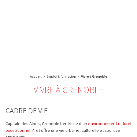
A propos de l’IBS
Recherche
IBS
Plateau technique
-
English
français
INSTITUT
Communication
DE
Emploi & formation
BIOLOGIE
STRUCTURALE
Rechercher :
-
GRENOBLE
Accueil
>
Emploi & formation
>
Vivre à Grenoble
/
FRANCE
VIVRE À GRENOBLE
CADRE DE VIE
Capitale des Alpes, Grenoble bénéficie d’un
environnement naturel
exceptionnel
et offre une vie urbaine, culturelle et sportive
attrayante.