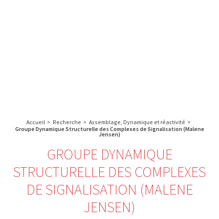
A propos de l’IBS
Recherche
IBS
Plateau technique
-
English
français
INSTITUT
Communication
DE
Emploi & formation
BIOLOGIE
STRUCTURALE
Rechercher :
-
GRENOBLE
Accueil
>
Recherche
>
Assemblage, Dynamique et réactivité
>
/
Groupe Dynamique Structurelle des Complexes de Signalisation (Malene
Jensen)
FRANCE
GROUPE DYNAMIQUE
STRUCTURELLE DES COMPLEXES
DE SIGNALISATION (MALENE
JENSEN)