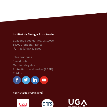
Institut de Biologie Structurale
71 avenue des Martyrs, CS 10090
,
38000
Grenoble
,
France
+ 33 (0)4 57 42 85 00
Infos pratiques
Plan du site
Mentions légales
Protection des données (RGPD)
Crédits
Facebook
Twitter
Linkedin
Youtube
Nos tutelles (UMR 5075)