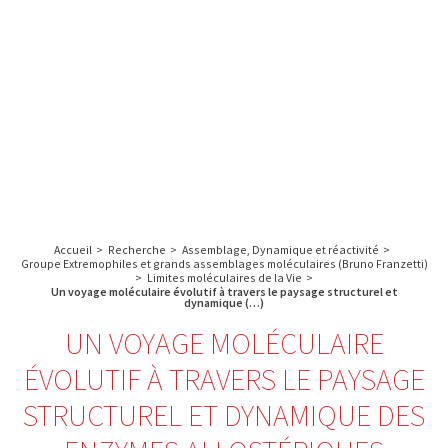
A propos de l’IBS
Recherche
IBS
Plateau technique
-
English
français
INSTITUT
Communication
DE
Emploi & formation
BIOLOGIE
STRUCTURALE
Rechercher :
-
GRENOBLE
Accueil
>
Recherche
>
Assemblage, Dynamique et réactivité
>
/
Groupe Extremophiles et grands assemblages moléculaires (Bruno Franzetti)
>
Limites moléculaires de la Vie
>
FRANCE
Un voyage moléculaire évolutif à travers le paysage structurel et
dynamique (…)
UN VOYAGE MOLÉCULAIRE
ÉVOLUTIF À TRAVERS LE PAYSAGE
STRUCTUREL ET DYNAMIQUE DES