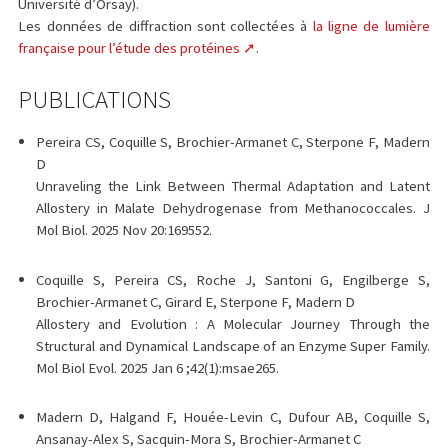
Université d’Orsay).
Les données de diffraction sont collectées à
la ligne de lumière
française pour l’étude des protéines
.
PUBLICATIONS
Pereira CS, Coquille S, Brochier-Armanet C, Sterpone F, Madern
D
Unraveling the Link Between Thermal Adaptation and Latent
Allostery in Malate Dehydrogenase from Methanococcales. J
Mol Biol. 2025 Nov 20:169552.
Coquille S, Pereira CS, Roche J, Santoni G, Engilberge S,
Brochier-Armanet C, Girard E, Sterpone F, Madern D
Allostery and Evolution : A Molecular Journey Through the
Structural and Dynamical Landscape of an Enzyme Super Family.
Mol Biol Evol. 2025 Jan 6 ;42(1):msae265.
Madern D, Halgand F, Houée-Levin C, Dufour AB, Coquille S,
Ansanay-Alex S, Sacquin-Mora S, Brochier-Armanet C