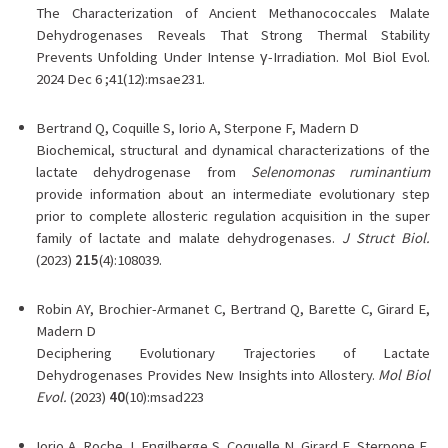
The Characterization of Ancient Methanococcales Malate
Dehydrogenases Reveals That Strong Thermal Stability
Prevents Unfolding Under Intense γ-Irradiation. Mol Biol Evol.
2024 Dec 6 ;41(12):msae231.
Bertrand Q, Coquille S, Iorio A, Sterpone F, Madern D
Biochemical, structural and dynamical characterizations of the
lactate dehydrogenase from
Selenomonas ruminantium
provide information about an intermediate evolutionary step
prior to complete allosteric regulation acquisition in the super
family of lactate and malate dehydrogenases.
J Struct Biol.
(2023)
215
(4):108039.
Robin AY, Brochier-Armanet C, Bertrand Q, Barette C, Girard E,
Madern D
Deciphering Evolutionary Trajectories of Lactate
Dehydrogenases Provides New Insights into Allostery.
Mol Biol
Evol.
(2023)
40
(10):msad223
Iorio A, Roche J, Engilberge S, Coquelle N, Girard E, Sterpone F,