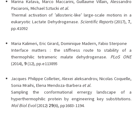
Marina Katava, Marco Maccarini, Guillaume Villain, Alessandro
Paciaroni, Michael Sztucki
et al.
Thermal activation of ’allosteric-like’ large-scale motions in a
eukaryotic Lactate Dehydrogenase.
Scientific Reports
(2017),
7
,
pp.41092
Maria Kalimeri, Eric Girard, Dominique Madern, Fabio Sterpone
Interface matters : the stiffness route to stability of a
thermophilic tetrameric malate dehydrogenase.
PLoS ONE
(2014),
9
(12), pp.e113895
Jacques Philippe Colletier, Alexei aleksandrov, Nicolas Coquelle,
Sonia Mraihi, Elena Mendoza-Barbera
et al.
Sampling the conformational ernergy landscape of a
hyperthermophilic protein by engineering key substitutions.
Mol Biol Evol
(2012)
29
(6), pp1683-1194.