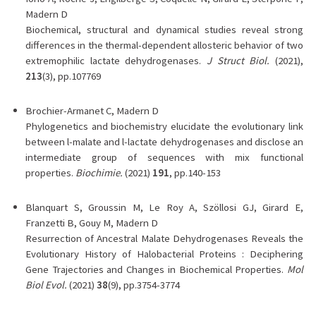
Madern D
Biochemical, structural and dynamical studies reveal strong
differences in the thermal-dependent allosteric behavior of two
extremophilic lactate dehydrogenases.
J Struct Biol.
(2021),
213
(3), pp.107769
Brochier-Armanet C, Madern D
Phylogenetics and biochemistry elucidate the evolutionary link
between l-malate and l-lactate dehydrogenases and disclose an
intermediate group of sequences with mix functional
properties.
Biochimie.
(2021)
191
, pp.140-153
Blanquart S, Groussin M, Le Roy A, Szöllosi GJ, Girard E,
Franzetti B, Gouy M, Madern D
Resurrection of Ancestral Malate Dehydrogenases Reveals the
Evolutionary History of Halobacterial Proteins : Deciphering
Gene Trajectories and Changes in Biochemical Properties.
Mol
Biol Evol.
(2021)
38
(9), pp.3754-3774