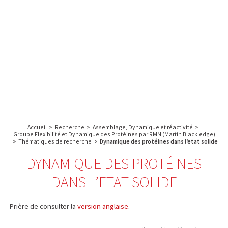
A propos de l’IBS
Recherche
IBS
Plateau technique
-
English
français
INSTITUT
Communication
DE
Emploi & formation
BIOLOGIE
STRUCTURALE
Rechercher :
-
GRENOBLE
Accueil
>
Recherche
>
Assemblage, Dynamique et réactivité
>
/
Groupe Flexibilité et Dynamique des Protéines par RMN (Martin Blackledge)
>
Thématiques de recherche
>
Dynamique des protéines dans l’etat solide
FRANCE
DYNAMIQUE DES PROTÉINES
DANS L’ETAT SOLIDE
Prière de consulter la
version anglaise
.