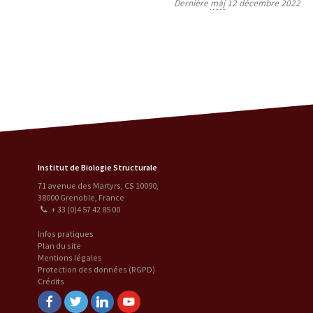
Dernière
màj
12 décembre 2022
Institut de Biologie Structurale
71 avenue des Martyrs, CS 10090
,
38000
Grenoble
,
France
+ 33 (0)4 57 42 85 00
Infos pratiques
Plan du site
Mentions légales
Protection des données (RGPD)
Crédits