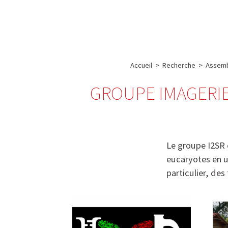
A propos de l’IBS
Recherch
IBS
-
INSTITUT
Accueil
>
Recherche
>
Assemb
DE
GROUPE IMAGERIE
BIOLOGIE
STRUCTURALE
-
GRENOBLE
Le groupe I2SR 
/
eucaryotes en ut
FRANCE
particulier, de