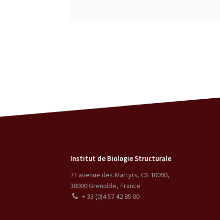
Institut de Biologie Structurale
71 avenue des Martyrs, CS 10090
,
38000
Grenoble
,
France
+ 33 (0)4 57 42 85 00