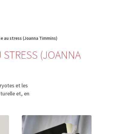
English
français
Rechercher :
se au stress (Joanna Timmins)
U STRESS (JOANNA
yotes et les
turelle et, en