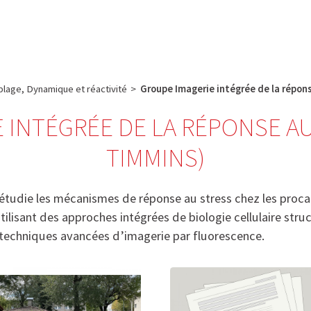
e
Plateau technique
Communication
Emploi & formation
lage, Dynamique et réactivité
>
Groupe Imagerie intégrée de la répon
 INTÉGRÉE DE LA RÉPONSE A
TIMMINS)
étudie les mécanismes de réponse au stress chez les procar
ilisant des approches intégrées de biologie cellulaire struc
s techniques avancées d’imagerie par fluorescence.