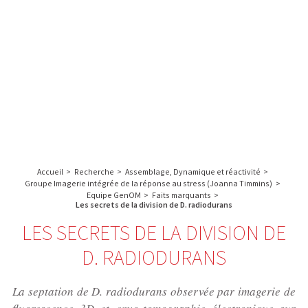
A propos de l’IBS
Recherche
IBS
Plateau technique
-
English
français
INSTITUT
Communication
DE
Emploi & formation
BIOLOGIE
STRUCTURALE
Rechercher :
-
GRENOBLE
Accueil
>
Recherche
>
Assemblage, Dynamique et réactivité
>
/
Groupe Imagerie intégrée de la réponse au stress (Joanna Timmins)
>
FRANCE
Equipe GenOM
>
Faits marquants
>
Les secrets de la division de D. radiodurans
LES SECRETS DE LA DIVISION DE
D. RADIODURANS
La septation de D. radiodurans observée par imagerie de