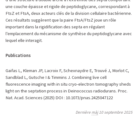
une couche épaisse et rigide de peptidoglycane, correspondant à
FtsZ et FtsA, deux acteurs clés de la division cellulaire bactérienne.
Ces résultats suggèrent que la paire FtsA/FtsZ joue un rôle
important dans la rigidification des septa en régulant
l’emplacement du mécanisme de synthèse du peptidoglycane avec
lequel elle interagit.
Publications
Gaifas L, Kleman JP, Lacroix F, Schexnaydre E, Trouvé J, Morlot C,
Sandblad L, Gutsche I & Timmins J. Combining live cell
fluorescence imaging with in situ cryo-electron tomography sheds
light on the septation process in Deinococcus radiodurans. Proc.
Nat. Acad. Sciences (2025) DOI : 10.1073/pnas.2425047122
Dernière
màj
10 septembre 2025