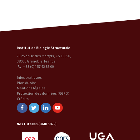
Institut de Biologie Structurale
71 avenue des Martyrs, CS 10090
,
38000
Grenoble
,
France
+ 33 (0)4 57 42 85 00
Infos pratiques
Plan du site
Mentions légales
Protection des données (RGPD)
Crédits
Facebook
Twitter
Linkedin
Youtube
Nos tutelles (UMR 5075)