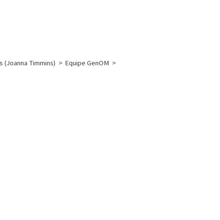
English
français
Rechercher :
s (Joanna Timmins)
>
Equipe GenOM
>