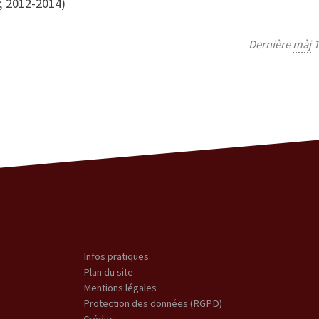
 ; 2012-2014)
Dernière
màj
1
Infos pratiques
Plan du site
Mentions légales
Protection des données (RGPD)