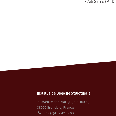
• Aili Sarre (PhD
Institut de Biologie Structurale
71 avenue des Martyrs, CS 10090
,
38000
Grenoble
,
France
+ 33 (0)4 57 42 85 00