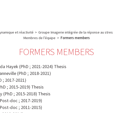
e
Plateau technique
Communication
Emploi & formation
namique et réactivité
>
Groupe Imagerie intégrée de la réponse au stres
Membres de l’équipe
>
Formers members
FORMERS MEMBERS
a Hayek (PhD ; 2021-2024) Thesis
anneville (PhD ; 2018-2021)
D ; 2017-2021)
PhD ; 2015-2019) Thesis
y (PhD ; 2015-2018) Thesis
(Post-doc ; 2017-2019)
 (Post-doc ; 2011-2015)