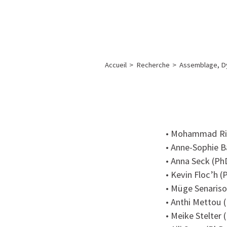
A propos de l’IBS
Recherch
IBS
-
INSTITUT
Accueil
>
Recherche
>
Assemblage, Dy
DE
BIOLOGIE
STRUCTURALE
-
• Mohammad Rid
GRENOBLE
• Anne-Sophie B
/
• Anna Seck (Ph
FRANCE
• Kevin Floc’h (
• Müge Senariso
• Anthi Mettou 
• Meike Stelter