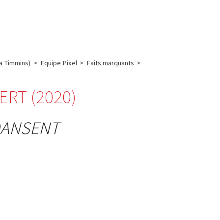
English
français
Rechercher :
a Timmins)
>
Equipe Pixel
>
Faits marquants
>
ERT (2020)
DANSENT