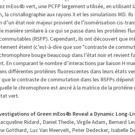
hez mEos4b vert, une PCFP largement utilisée, en utilisant 
 la cristallographie aux rayons X et les simulations MD. Il
n d’un état noir majeur provient de l’isomérisation cis-tran
 manière similaire à ce qui se passe dans les protéines fl
 commutables (RSFP). Cependant, ils ont découvert que m
tement éteint (c’est-à-dire que son "contraste de commut
n chromophore bouge beaucoup dans l’état noir et revient f
ent. En comparant le nombre d’interactions par liaison H ma
 différentes protéines fluorescentes dans leurs états verts
 que le contraste de commutation dans les RSFPs dépend 
quelle le chromophore est ancré à la matrice de la protéine 
tat vert.
vestigations of Green mEos4b Reveal a Dynamic Long-Li
 Jacqueline Ridard, Daniel Thedie, Virgile Adam, Bernard Le
me Gotthard, Luc Van Meervelt, Peter Dedecker, Isabelle 