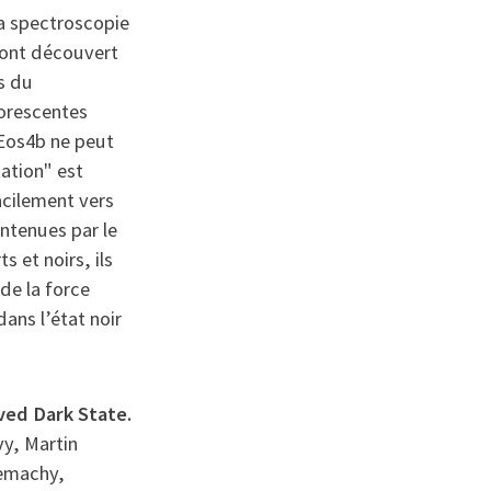
la spectroscopie
s ont découvert
s du
uorescentes
Eos4b ne peut
ation" est
acilement vers
intenues par le
 et noirs, ils
de la force
dans l’état noir
ved Dark State.
vy, Martin
Demachy,