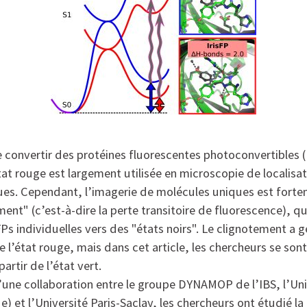
de convertir des protéines fluorescentes photoconvertibles
tat rouge est largement utilisée en microscopie de localisa
es. Cependant, l’imagerie de molécules uniques est fort
ment" (c’est-à-dire la perte transitoire de fluorescence), qu
s individuelles vers des "états noirs". Le clignotement a 
de l’état rouge, mais dans cet article, les chercheurs se son
artir de l’état vert.
’une collaboration entre le groupe DYNAMOP de l’IBS, l’Un
) et l’Université Paris-Saclay, les chercheurs ont étudié l