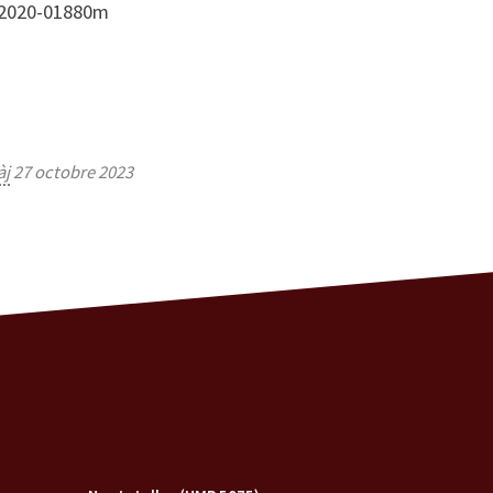
a-2020-01880m
àj
27 octobre 2023