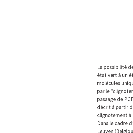
La possibilité 
état vert à un é
molécules uniqu
par le "clignote
passage de PCFP
décrit à partir 
clignotement à p
Dans le cadre d
Leuven (Belgique