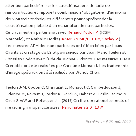
attention particulière sur les caractérisations de taille de
nanoparticules et impose la combinaison "obligatoire" d’au moins
deux ou trois techniques différentes pour appréhender la
caractérisation globale d’un échantillon de nanoparticules.
Ce travail est en partenariat avec
Renaud Podor
(ICSM,
Marcoule), et Nathalie Herlin (
IRAMIS/NIME/LEDNA, Saclay
).
Les mesures AFM des nanoparticules ont été initiées par Louis
Chantalat en stage de L3 et poursuivies par Jean-Marie Teulon et
Christian Godon avec l’aide de Michael Odorico. Les mesures TEM à
Grenoble ont été réalisées par Christine Moriscot. Les traitements
d’image spéciaux ont été réalisés par Wendy Chen.
Teulon J-M, Godon C, Chantalat L, Moriscot C, Cambedouzou J,
Odorico M, Ravaux J, Podor R, Gerdil A, Habert A, Herlin-Boime N,
Chen S-wW and Pellequer J-L (2019) On the operational aspects of
measuring nanoparticle sizes.
Nanomaterials 9 : 18
.
Dernière
màj
23 août 2022