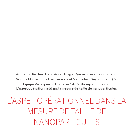
A propos de l’IBS
Recherche
IBS
Plateau technique
-
English
français
INSTITUT
Communication
DE
Emploi & formation
BIOLOGIE
STRUCTURALE
Rechercher :
-
GRENOBLE
Accueil
>
Recherche
>
Assemblage, Dynamique et réactivité
>
/
Groupe Microscopie Electronique et Méthodes (Guy Schoehn)
>
FRANCE
Equipe Pellequer
>
Imagerie AFM
>
Nanoparticules
>
L’aspet opérationnel dans la mesure de taille de nanoparticules
L’ASPET OPÉRATIONNEL DANS LA
MESURE DE TAILLE DE
NANOPARTICULES