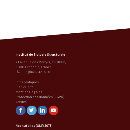
Institut de Biologie Structurale
71 avenue des Martyrs, CS 10090
,
38000
Grenoble
,
France
+ 33 (0)4 57 42 85 00
Infos pratiques
Plan du site
Mentions légales
Protection des données (RGPD)
Crédits
Facebook
Twitter
Linkedin
Youtube
Nos tutelles (UMR 5075)