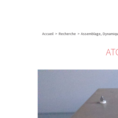
A propos de l’IBS
Recherch
IBS
-
INSTITUT
Accueil
>
Recherche
>
Assemblage, Dynamique
DE
BIOLOGIE
AT
STRUCTURALE
-
GRENOBLE
/
FRANCE