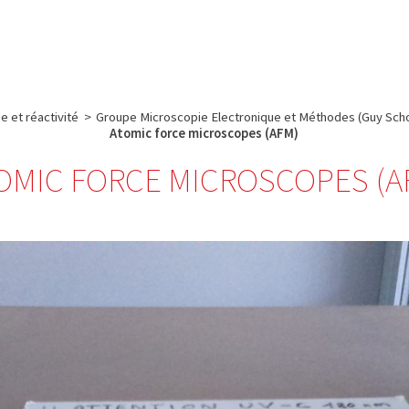
e
Plateau technique
Communication
Emploi & formation
 et réactivité
>
Groupe Microscopie Electronique et Méthodes (Guy Sch
Atomic force microscopes (AFM)
OMIC FORCE MICROSCOPES (A