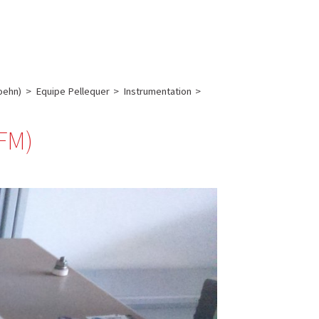
English
français
Rechercher :
oehn)
>
Equipe Pellequer
>
Instrumentation
>
FM)