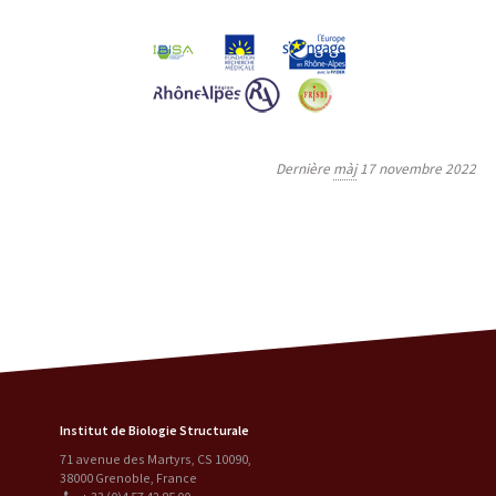
Dernière
màj
17 novembre 2022
Institut de Biologie Structurale
71 avenue des Martyrs, CS 10090
,
38000
Grenoble
,
France