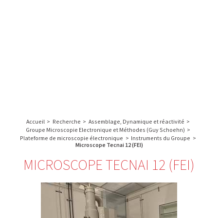
A propos de l’IBS
Recherche
IBS
Plateau technique
-
English
français
INSTITUT
Communication
DE
Emploi & formation
BIOLOGIE
STRUCTURALE
Rechercher :
-
GRENOBLE
Accueil
>
Recherche
>
Assemblage, Dynamique et réactivité
>
/
Groupe Microscopie Electronique et Méthodes (Guy Schoehn)
>
FRANCE
Plateforme de microscopie électronique
>
Instruments du Groupe
>
Microscope Tecnai 12 (FEI)
MICROSCOPE TECNAI 12 (FEI)