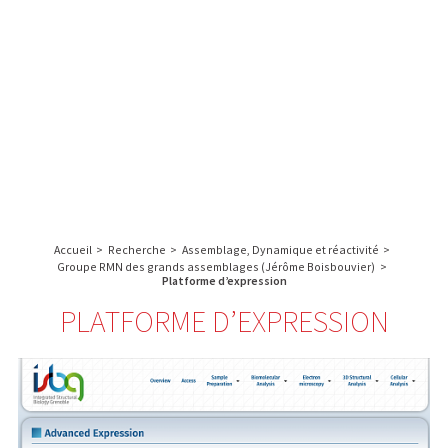
A propos de l’IBS
Recherche
IBS
Plateau technique
-
English
français
INSTITUT
Communication
DE
Emploi & formation
BIOLOGIE
STRUCTURALE
Rechercher :
-
GRENOBLE
Accueil
>
Recherche
>
Assemblage, Dynamique et réactivité
>
/
Groupe RMN des grands assemblages (Jérôme Boisbouvier)
>
FRANCE
Platforme d’expression
PLATFORME D’EXPRESSION