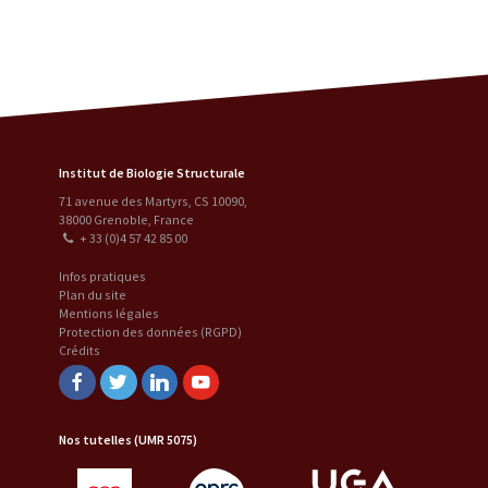
Institut de Biologie Structurale
71 avenue des Martyrs, CS 10090
,
38000
Grenoble
,
France
+ 33 (0)4 57 42 85 00
Infos pratiques
Plan du site
Mentions légales
Protection des données (RGPD)
Crédits
Facebook
Twitter
Linkedin
Youtube
Nos tutelles (UMR 5075)