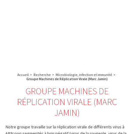
A propos de l’IBS
Recherche
IBS
Plateau technique
-
English
français
INSTITUT
Communication
DE
Emploi & formation
BIOLOGIE
STRUCTURALE
Rechercher :
-
GRENOBLE
Accueil
>
Recherche
>
Microbiologie, infection et immunité
>
/
Groupe Machines de Réplication Virale (Marc Jamin)
FRANCE
GROUPE MACHINES DE
RÉPLICATION VIRALE (MARC
JAMIN)
Notre groupe travaille sur la réplication virale de différents virus à
ARN non segmentés à brin négatif (virus de la rougeole, virus de la