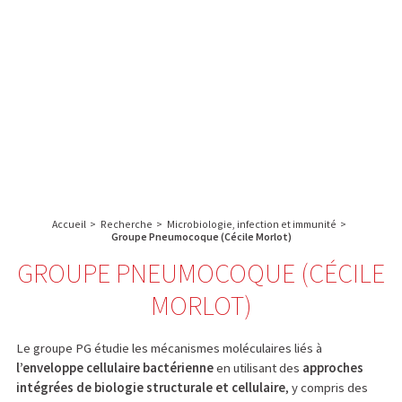
A propos de l’IBS
Recherche
IBS
Plateau technique
-
English
français
INSTITUT
Communication
DE
Emploi & formation
BIOLOGIE
STRUCTURALE
Rechercher :
-
GRENOBLE
Accueil
>
Recherche
>
Microbiologie, infection et immunité
>
/
Groupe Pneumocoque (Cécile Morlot)
FRANCE
GROUPE PNEUMOCOQUE (CÉCILE
MORLOT)
Le groupe PG étudie les mécanismes moléculaires liés à
l’enveloppe cellulaire bactérienne
en utilisant des
approches
intégrées de biologie structurale et cellulaire
, y compris des